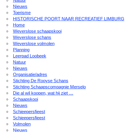
Natuur
Nieuws
Toerisme
HISTORISCHE POORT NAAR RECREATIEF LIMBURG
Home
Weverslose schaapskooi
Weverslose schans
Weverslose volmolen
Planning
Leerpad Loobeek
Natuur
Nieuws
Organisatie/adres
Stichting De Rooyse Schans
Stichting Schaapscompagnie Merselo
Die al wil koopen, wat hij ziet …
Schaapskooi
Nieuws
Schieepersfieest
Schieepersfieest
Volmolen
Nieuws