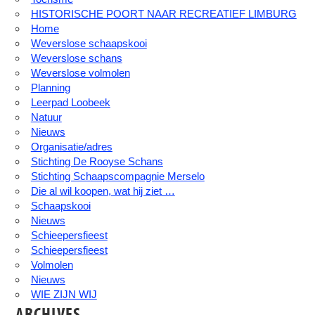
HISTORISCHE POORT NAAR RECREATIEF LIMBURG
Home
Weverslose schaapskooi
Weverslose schans
Weverslose volmolen
Planning
Leerpad Loobeek
Natuur
Nieuws
Organisatie/adres
Stichting De Rooyse Schans
Stichting Schaapscompagnie Merselo
Die al wil koopen, wat hij ziet …
Schaapskooi
Nieuws
Schieepersfieest
Schieepersfieest
Volmolen
Nieuws
WIE ZIJN WIJ
ARCHIVES