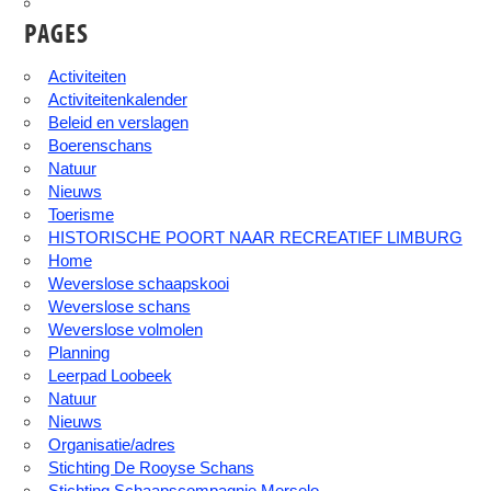
PAGES
Activiteiten
Activiteitenkalender
Beleid en verslagen
Boerenschans
Natuur
Nieuws
Toerisme
HISTORISCHE POORT NAAR RECREATIEF LIMBURG
Home
Weverslose schaapskooi
Weverslose schans
Weverslose volmolen
Planning
Leerpad Loobeek
Natuur
Nieuws
Organisatie/adres
Stichting De Rooyse Schans
Stichting Schaapscompagnie Merselo