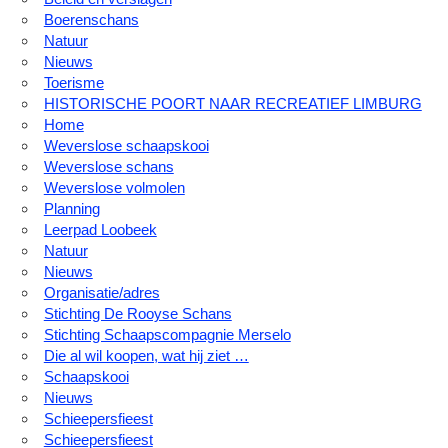
Boerenschans
Natuur
Nieuws
Toerisme
HISTORISCHE POORT NAAR RECREATIEF LIMBURG
Home
Weverslose schaapskooi
Weverslose schans
Weverslose volmolen
Planning
Leerpad Loobeek
Natuur
Nieuws
Organisatie/adres
Stichting De Rooyse Schans
Stichting Schaapscompagnie Merselo
Die al wil koopen, wat hij ziet …
Schaapskooi
Nieuws
Schieepersfieest
Schieepersfieest