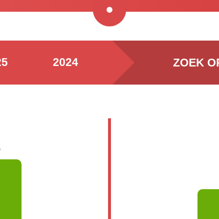
25
2024
ZOEK O
6