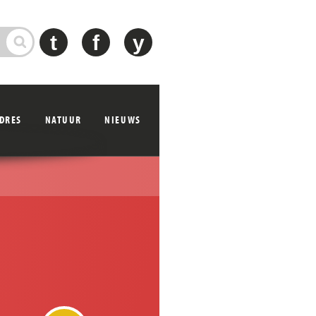
t
f
y
ADRES
NATUUR
NIEUWS