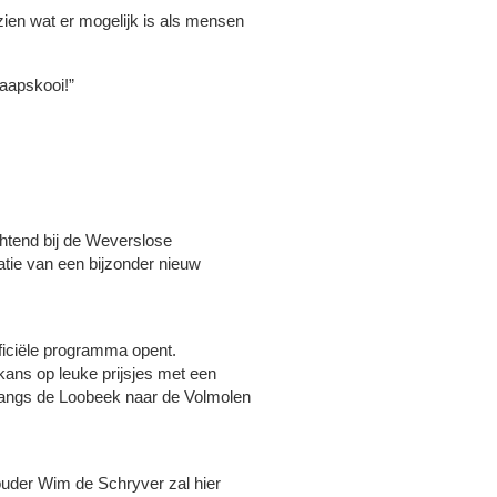
zien wat er mogelijk is als mensen
haapskooi!”
htend bij de Weverslose
tie van een bijzonder nieuw
ficiële programma opent.
ans op leuke prijsjes met een
e langs de Loobeek naar de Volmolen
uder Wim de Schryver zal hier