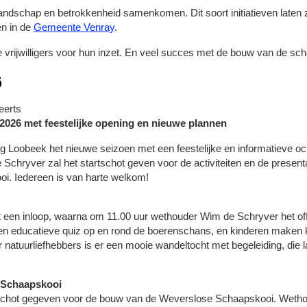
 landschap en betrokkenheid samenkomen. Dit soort initiatieven laten 
n in de
Gemeente Venray
.
 vrijwilligers voor hun inzet. En veel succes met de bouw van de sc
6
eerts
 2026 met feestelijke opening en nieuwe plannen
g Loobeek het nieuwe seizoen met een feestelijke en informatieve oc
hryver zal het startschot geven voor de activiteiten en de presenta
i. Iedereen is van harte welkom!
 een inloop, waarna om 11.00 uur wethouder Wim de Schryver het of
n educatieve quiz op en rond de boerenschans, en kinderen maken k
r natuurliefhebbers is er een mooie wandeltocht met begeleiding, di
 Schaapskooi
rtschot gegeven voor de bouw van de Weverslose Schaapskooi. Wetho