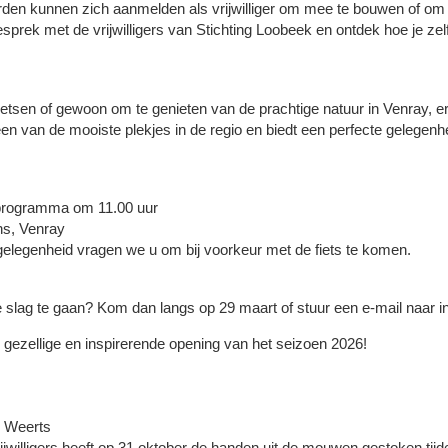
rden kunnen zich aanmelden als vrijwilliger om mee te bouwen of om r
esprek met de vrijwilligers van Stichting Loobeek en ontdek hoe je zel
ietsen of gewoon om te genieten van de prachtige natuur in Venray, er 
van de mooiste plekjes in de regio en biedt een perfecte gelegenheid
t programma om 11.00 uur
s, Venray
rgelegenheid vragen we u om bij voorkeur met de fiets te komen.
 de slag te gaan? Kom dan langs op 29 maart of stuur een e-mail naar
n gezellige en inspirerende opening van het seizoen 2026!
5
r Weerts
ijwilligers heeft op 31 oktober de handen uit de mouwen gestoken tijd