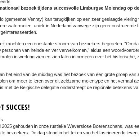
eerts
rnationaal bezoek tijdens succesvolle Limburgse Molendag op d
o (gemeente Venray) kan terugkijken op een zeer geslaagde vierin
ere watermolen, uniek in Nederland vanwege zijn gereconstrueerde fu
e geïnteresseerden.
obeek mochten een constante stroom van bezoekers begroeten. “Omdat
 personen van heinde en ver verwelkomen,” aldus een woordvoerde
len in werking zien en zich laten informeren over het historische, z
n het eind van de middag was het bezoek van een grote groep van
n om meer te leren over dit zeldzame molentype en het verhaal ach
is met de Belgische delegatie onderstreept de regionale betekenis va
T SUCCES!
ts
li 2025 gehouden in onze rustieke Weverslose Boerenschans, was e
te bezoekers. De dag stond in het teken van het fascinerende leven v