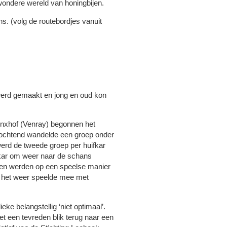
wondere wereld van honingbijen.
s. (volg de routebordjes vanuit
 werd gemaakt en jong en oud kon
inxhof (Venray) begonnen het
e ochtend wandelde een groep onder
erd de tweede groep per huifkar
fkar om weer naar de schans
heden werden op een speelse manier
en het weer speelde mee met
e belangstellig ‘niet optimaal’.
 een tevreden blik terug naar een