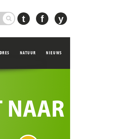
t
f
y
ADRES
NATUUR
NIEUWS
T NAAR