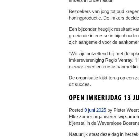
imkers in onze natuur.
Bezoekers van jong tot oud kregen
honingproductie. De imkers deelde
Een bijzonder heuglijk resultaat v
groeiende interesse in bijenhouden
zich aangemeld voor de aankomende
“We zijn ontzettend blij met de o
Imkersvereniging Regio Venray. “He
nieuwe leden en cursusaanmelding
De organisatie kijkt terug op een 
dit succes.
OPEN IMKERIJDAG 13 J
Posted
9 juni 2025
by
Pieter Weer
Elke zomer organiseren wij samen 
bijenstal in de Weverslose Boeren
Natuurlijk staat deze dag in het t