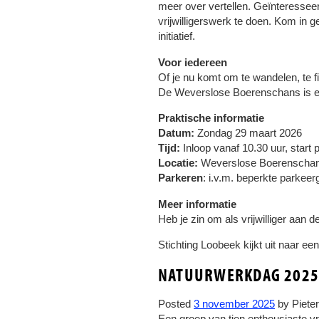
meer over vertellen. Geïnteressee
vrijwilligerswerk te doen. Kom in g
initiatief.
Voor iedereen
Of je nu komt om te wandelen, te f
De Weverslose Boerenschans is een 
Praktische informatie
Datum:
Zondag 29 maart 2026
Tijd:
Inloop vanaf 10.30 uur, star
Locatie:
Weverslose Boerenschan
Parkeren
: i.v.m. beperkte parkee
Meer informatie
Heb je zin om als vrijwilliger aan
Stichting Loobeek kijkt uit naar ee
NATUURWERKDAG 202
Posted
3 november 2025
by
Piete
Een groep van tien enthousiaste vr