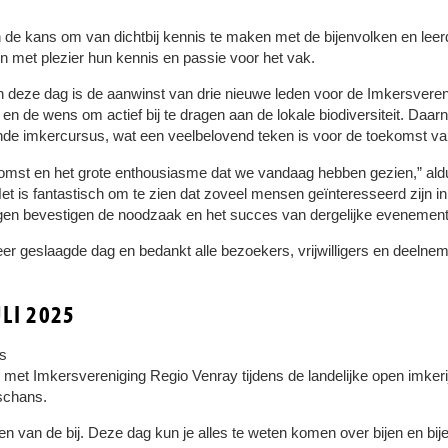
 de kans om van dichtbij kennis te maken met de bijenvolken en lee
n met plezier hun kennis en passie voor het vak.
an deze dag is de aanwinst van drie nieuwe leden voor de Imkersveren
 en de wens om actief bij te dragen aan de lokale biodiversiteit. Daa
 imkercursus, wat een veelbelovend teken is voor de toekomst van 
pkomst en het grote enthousiasme dat we vandaag hebben gezien,” al
t is fantastisch om te zien dat zoveel mensen geïnteresseerd zijn in
en bevestigen de noodzaak en het succes van dergelijke evenement
zeer geslaagde dag en bedankt alle bezoekers, vrijwilligers en deeln
ULI 2025
ts
met Imkersvereniging Regio Venray tijdens de landelijke open imkerij
schans.
eken van de bij. Deze dag kun je alles te weten komen over bijen en b