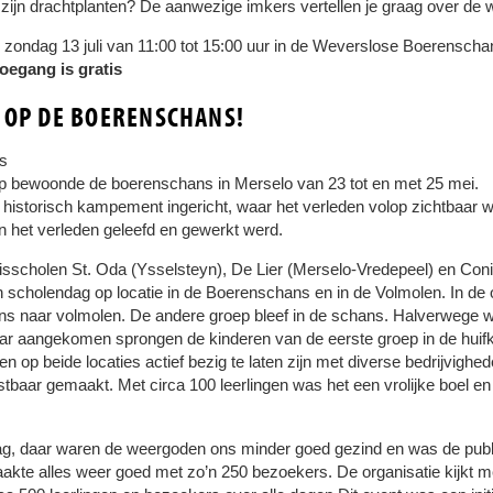
 zijn drachtplanten? De aanwezige imkers vertellen je graag over de 
zondag 13 juli van 11:00 tot 15:00 uur in de Weverslose Boerenschan
oegang is gratis
 OP DE BOERENSCHANS!
ts
 bewoonde de boerenschans in Merselo van 23 tot en met 25 mei.
 historisch kampement ingericht, waar het verleden volop zichtbaar
in het verleden geleefd en gewerkt werd.
sisscholen St. Oda (Ysselsteyn), De Lier (Merselo-Vredepeel) en Con
n scholendag op locatie in de Boerenschans en in de Volmolen. In d
ns naar volmolen. De andere groep bleef in de schans. Halverwege w
aar aangekomen sprongen de kinderen van de eerste groep in de hui
n op beide locaties actief bezig te laten zijn met diverse bedrijvig
stbaar gemaakt. Met circa 100 leerlingen was het een vrolijke boel 
g, daar waren de weergoden ons minder goed gezind en was de publiek
e alles weer goed met zo’n 250 bezoekers. De organisatie kijkt met