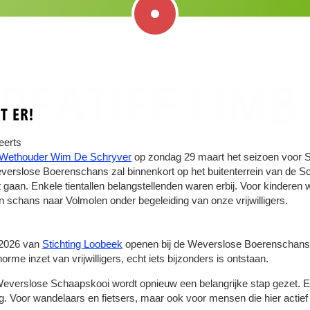
REATIEF LIM
T ER!
eerts
Wethouder Wim De Schryver
op zondag 29 maart het seizoen voor S
erslose Boerenschans zal binnenkort op het buitenterrein van de 
gaan. Enkele tientallen belangstellenden waren erbij. Voor kinderen 
 schans naar Volmolen onder begeleiding van onze vrijwilligers.
 2026 van
Stichting Loobeek
openen bij de Weverslose Boerenschans i
rme inzet van vrijwilligers, echt iets bijzonders is ontstaan.
everslose Schaapskooi wordt opnieuw een belangrijke stap gezet. Een
. Voor wandelaars en fietsers, maar ook voor mensen die hier actief wil