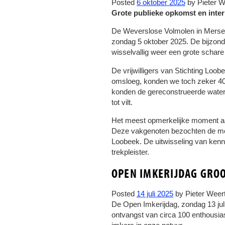
Posted
6 oktober 2025
by
Pieter W
Grote publieke opkomst en inte
De Weverslose Volmolen in Mersel
zondag 5 oktober 2025. De bijzond
wisselvallig weer een grote schar
De vrijwilligers van Stichting Lo
omsloeg, konden we toch zeker 40
konden de gereconstrueerde watermo
tot vilt.
Het meest opmerkelijke moment aa
Deze vakgenoten bezochten de mole
Loobeek. De uitwisseling van kenn
trekpleister.
OPEN IMKERIJDAG GROO
Posted
14 juli 2025
by
Pieter Weer
De Open Imkerijdag, zondag 13 ju
ontvangst van circa 100 enthousias