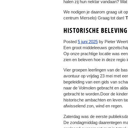
halen zij hun nektar vandaan? Wat
We nodigen je daarom graag uit op 
centrum Merselo) Graag tot dan!
T
HISTORISCHE BELEVING
Posted
5 juni 2025
by
Pieter Weer
Een groot middeleeuws gezelschap
Op onze prachtige locatie was een
zien en beleven hoe in deze regio 
Vier groepen leerlingen van de ba
avontuur op vrijdag 23 mei met ee
begeleiding van een gids van scha
naar de Volmolen gebracht en ald
gebracht te worden.Door de kindere
historische ambachten en leven ta
afwisselend zon, wind en regen.
Zaterdag was de eerste publieksda
De zondagmiddag daarentegen maakt