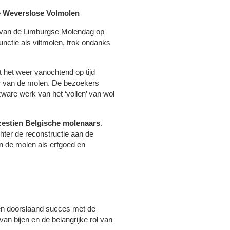
e Weverslose Volmolen
g van de Limburgse Molendag op
nctie als viltmolen, trok ondanks
 het weer vanochtend op tijd
r van de molen. De bezoekers
ware werk van het ‘vollen’ van wol
zestien Belgische molenaars
.
ter de reconstructie aan de
n de molen als erfgoed en
en doorslaand succes met de
an bijen en de belangrijke rol van