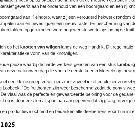
tensief gewerkt aan het onderhoud van een boomgaard en een rij kno
een boomgaard aan Kleindorp, waar zij een verouderd hekwerk rondo
oompalen aan en bevestigden een nieuw raster ter bescherming van 
oken takken opgeruimd en werd ongewenste wortelopslag bij de fruit
ich op het
knotten van wilgen
langs de weg Handrik. Dit regelmatig
 karakteristieke vorm van de knotwilgen.
ende pauze waarbij de harde werkers genoten van een stuk
Limburg
 van deze natuurwerkdag die voor de eerste keer in Merselo op touw 
snel een kleine groep vrijwilligers met zoveel inzet en plezier zo vee
ing Loobeek. “De fruitbomen zijn weer beschermd zodat de pony’s weer
e. De vlaai was de perfecte en gewaardeerde beloning voor de gedane 
en is door enkelen al spontaan aangegeven dat zij graag bij volgende
e en productieve ochtend en bedanken alle deelnemers voor hun inzet
 2025