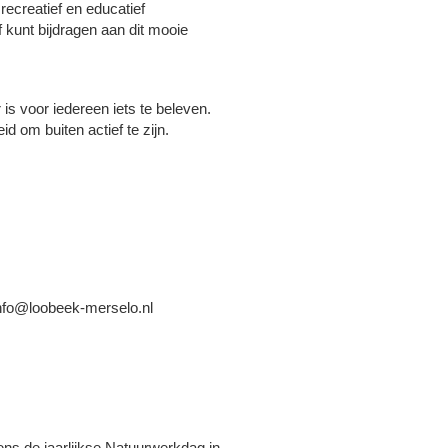
ecreatief en educatief
f kunt bijdragen aan dit mooie
is voor iedereen iets te beleven.
 om buiten actief te zijn.
 info@loobeek-merselo.nl
ens de jaarlijkse Natuurwerkdag in