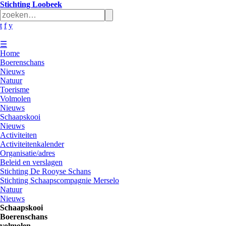
Stichting Loobeek
t
f
y
☰
Home
Boerenschans
Nieuws
Natuur
Toerisme
Volmolen
Nieuws
Schaapskooi
Nieuws
Activiteiten
Activiteitenkalender
Organisatie/adres
Beleid en verslagen
Stichting De Rooyse Schans
Stichting Schaapscompagnie Merselo
Natuur
Nieuws
Schaapskooi
Boerenschans
volmolen