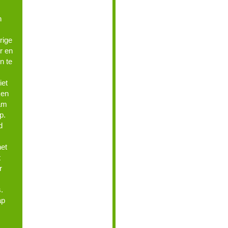
n
rige
r en
n te
iet
ken
am
p.
d
het
t
r
.
ap