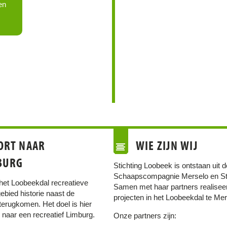
en
ORT NAAR
WIE ZIJN WIJ
BURG
Stichting Loobeek is ontstaan uit d
Schaapscompagnie Merselo en St
 het Loobeekdal recreatieve
Samen met haar partners realisee
ebied historie naast de
projecten in het Loobeekdal te Mer
terugkomen. Het doel is hier
n naar een recreatief Limburg.
Onze partners zijn: