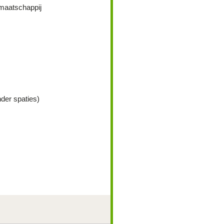
maatschappij
der spaties)