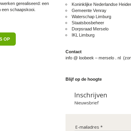
wwerken gerealiseerd: een
Koninklijke Nederlandse Heide
n een schaapskooi.
Gemeente Venray
Waterschap Limburg
Staatsbosbeheer
Dorpsraad Merselo
IKL Limburg
S OP
Contact
info @ loobeek – merselo . nl (zon
Blijf op de hoogte
Inschrijven
Nieuwsbrief
E-mailadres *