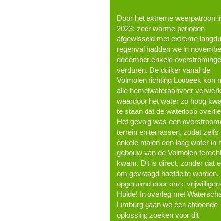
Door het extreme weerpatroon i
2023: zeer warme perioden
afgewisseld met extreme langdu
regenval hadden we in novembe
december enkele overstrominge
verduren. De duiker vanaf de
Volmolen richting Loobeek kon n
alle hemelwateraanvoer verwer
waardoor het water zo hoog kw
te staan dat de waterloop overlie
Het gevolg was een overstroom
terrein en terrassen, zodat zelfs
enkele malen een laag water in 
gebouw van de Volmolen terech
kwam. Dit is direct, zonder dat e
om gevraagd hoefde te worden,
opgeruimd door onze vrijwilligers
Hulde! In overleg met Watersch
Limburg gaan we een afdoende
oplossing zoeken voor dit