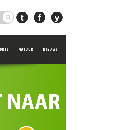
t
f
y
ADRES
NATUUR
NIEUWS
T NAAR