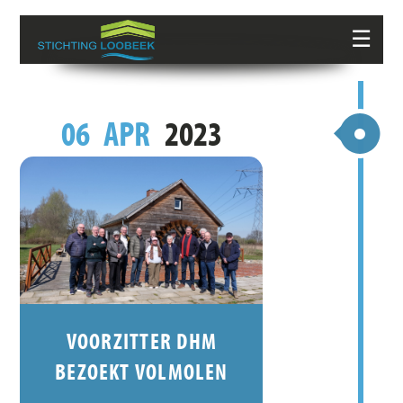
☰
06
APR
2023
VOORZITTER DHM
BEZOEKT VOLMOLEN