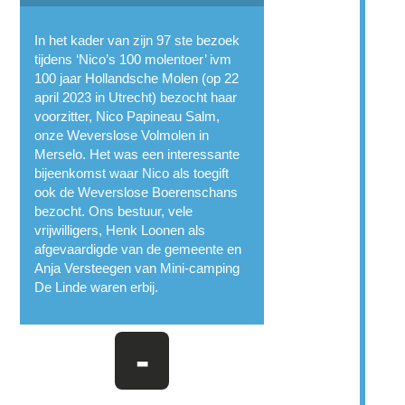
In het kader van zijn 97 ste bezoek
tijdens ‘Nico’s 100 molentoer’ ivm
100 jaar Hollandsche Molen (op 22
april 2023 in Utrecht) bezocht haar
voorzitter, Nico Papineau Salm,
onze Weverslose Volmolen in
Merselo. Het was een interessante
bijeenkomst waar Nico als toegift
ook de Weverslose Boerenschans
bezocht. Ons bestuur, vele
vrijwilligers, Henk Loonen als
afgevaardigde van de gemeente en
Anja Versteegen van Mini-camping
De Linde waren erbij.
-