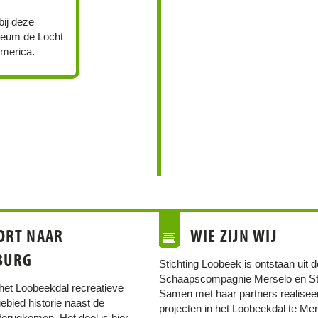
bij deze
seum de Locht
merica.
ORT NAAR
WIE ZIJN WIJ
BURG
Stichting Loobeek is ontstaan uit d
Schaapscompagnie Merselo en St
 het Loobeekdal recreatieve
Samen met haar partners realisee
ebied historie naast de
projecten in het Loobeekdal te Mer
terugkomen. Het doel is hier