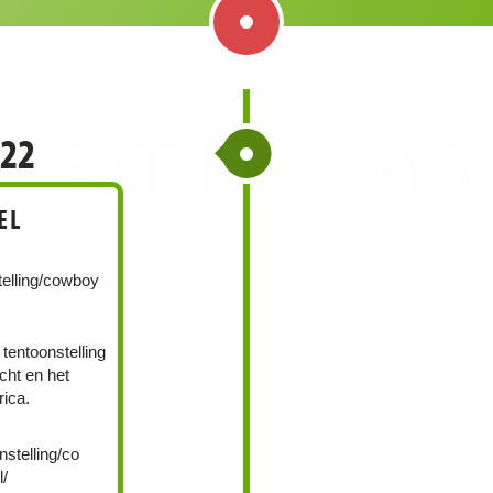
REATIEF LIM
022
EL
telling/cowboy
 tentoonstelling
ht en het
ica.
nstelling/co
l/