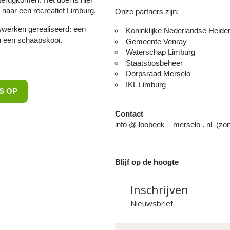
n naar een recreatief Limburg.
Onze partners zijn:
wwerken gerealiseerd: een
Koninklijke Nederlandse Heide
n een schaapskooi.
Gemeente Venray
Waterschap Limburg
Staatsbosbeheer
Dorpsraad Merselo
IKL Limburg
S OP
Contact
info @ loobeek – merselo . nl (zon
Blijf op de hoogte
Inschrijven
Nieuwsbrief