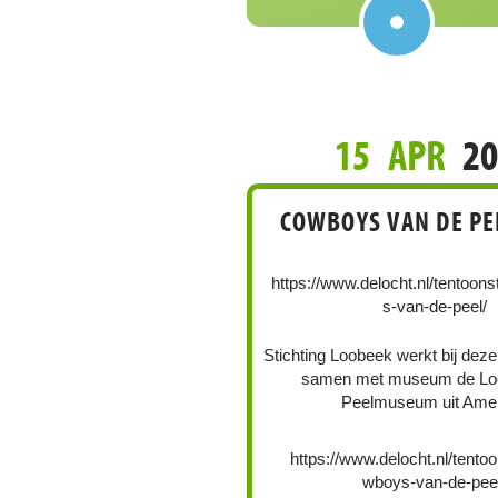
REC
15
APR
2
COWBOYS VAN DE PE
https://www.delocht.nl/tentoons
s-van-de-peel/
Stichting Loobeek werkt bij deze
samen met museum de Loc
Peelmuseum uit Amer
https://www.delocht.nl/tentoo
wboys-van-de-pee