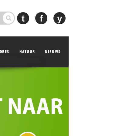
t
f
y
ADRES
NATUUR
NIEUWS
T NAAR