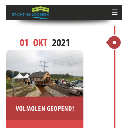
☰
01
OKT
2021
VOLMOLEN GEOPEND!