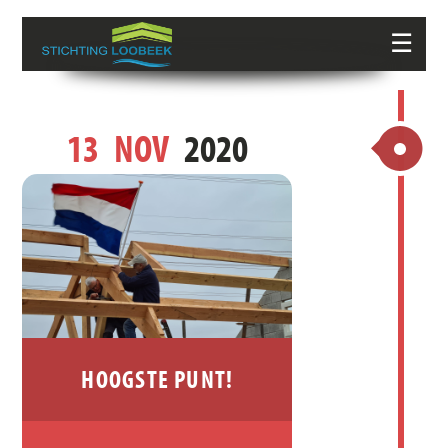
☰
13
NOV
2020
HOOGSTE PUNT!