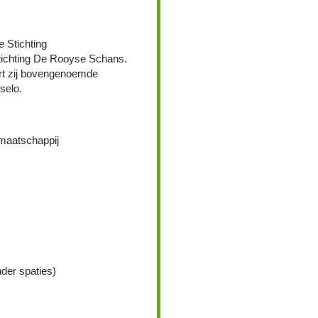
e Stichting
ichting De Rooyse Schans.
rt zij bovengenoemde
selo.
maatschappij
der spaties)