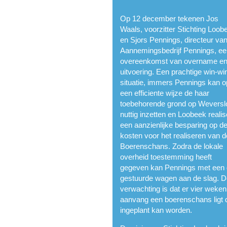
Op 12 december tekenen Jos
Waals, voorzitter Stichting Loob
en Sjors Pennings, directeur va
Aannemingsbedrijf Pennings, e
overeenkomst van overname e
uitvoering. Een prachtige win-wi
situatie, immers Pennings kan o
een efficiente wijze de haar
toebehorende grond op Weversl
nuttig inzetten en Loobeek realis
een aanzienlijke besparing op d
kosten voor het realiseren van d
Boerenschans. Zodra de lokale
overheid toestemming heeft
gegeven kan Pennings met een
gestuurde wagen aan de slag. 
verwachting is dat er vier weken
aanvang een boerenschans ligt 
ingeplant kan worden.