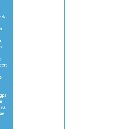
eek
n
en
n
n
p
o
eert
e
e
 gps
De
 na
die