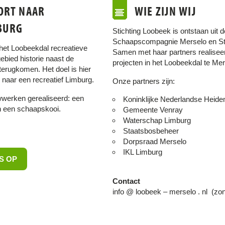
ORT NAAR
WIE ZIJN WIJ
BURG
Stichting Loobeek is ontstaan uit d
Schaapscompagnie Merselo en St
 het Loobeekdal recreatieve
Samen met haar partners realisee
ebied historie naast de
projecten in het Loobeekdal te Mer
terugkomen. Het doel is hier
n naar een recreatief Limburg.
Onze partners zijn:
wwerken gerealiseerd: een
Koninklijke Nederlandse Heide
n een schaapskooi.
Gemeente Venray
Waterschap Limburg
Staatsbosbeheer
Dorpsraad Merselo
IKL Limburg
S OP
Contact
info @ loobeek – merselo . nl (zon