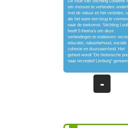
De visie van Stichting Loobeek i
om mensen te verbinden: onderl
met de natuur en het verleden, 
als het ware een brug te vormen
naar de toekomst. Stichting Lo
heeft 5 thema’s om deze
verbindingen te realiseren: recre
educatie, natuurbehoud, sociale
cohesie en duurzaamheid. Het
geheel wordt “De historische poo
naar recreatief Limburg” genoe
-