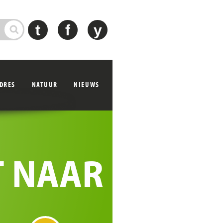
t
f
y
ADRES
NATUUR
NIEUWS
T NAAR