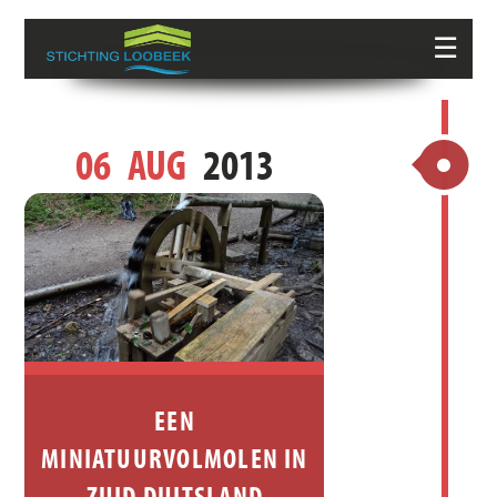
☰
06
AUG
2013
EEN
MINIATUURVOLMOLEN IN
ZUID DUITSLAND