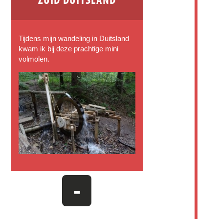
Tijdens mijn wandeling in Duitsland
kwam ik bij deze prachtige mini
volmolen.
-