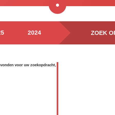
25
2024
ZOEK O
gevonden voor uw zoekopdracht,