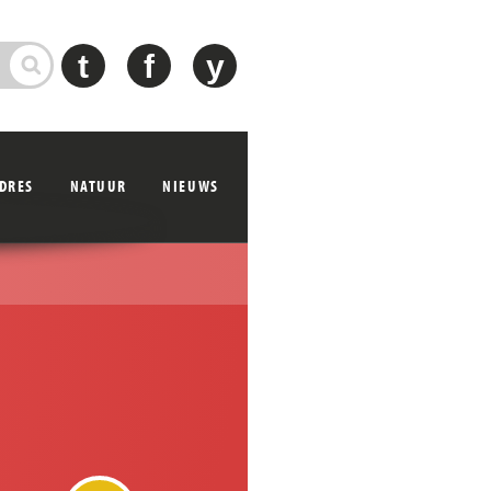
t
f
y
ADRES
NATUUR
NIEUWS