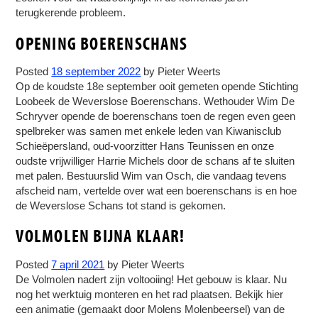
terugkerende probleem.
OPENING BOERENSCHANS
Posted
18 september 2022
by
Pieter Weerts
Op de koudste 18e september ooit gemeten opende Stichting
Loobeek de Weverslose Boerenschans. Wethouder Wim De
Schryver opende de boerenschans toen de regen even geen
spelbreker was samen met enkele leden van Kiwanisclub
Schieëpersland, oud-voorzitter Hans Teunissen en onze
oudste vrijwilliger Harrie Michels door de schans af te sluiten
met palen. Bestuurslid Wim van Osch, die vandaag tevens
afscheid nam, vertelde over wat een boerenschans is en hoe
de Weverslose Schans tot stand is gekomen.
VOLMOLEN BIJNA KLAAR!
Posted
7 april 2021
by
Pieter Weerts
De Volmolen nadert zijn voltooiing! Het gebouw is klaar. Nu
nog het werktuig monteren en het rad plaatsen. Bekijk hier
een animatie (gemaakt door Molens Molenbeersel) van de