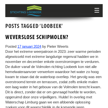
☰
POSTS TAGGED ‘LOOBEEK’
WEVERSLOSE SCHIPMOLEN?
Posted
17 januari 2024
by
Pieter Weerts
Door het extreme weerpatroon in 2023: zeer warme perioden
afgewisseld met extreme langdurige regenval hadden we in
november en december enkele overstromingen te verduren.
De duiker vanaf de Volmolen richting Loobeek kon niet alle
hemelwateraanvoer verwerken waardoor het water zo hoog
kwam te staan dat de waterloop overliep. Het gevolg was een
overstroomd terrein en terrassen, zodat zelfs enkele malen
een laag water in het gebouw van de Volmolen terecht kwam.
Dit is direct, zonder dat er om gevraagd hoefde te worden,
opgeruimd door onze vrijwilligers. Hulde! In overleg met
Waterschap Limburg gaan we een afdoende oplossing
zoeken voor dit waarschijnlijk in de komende jaren