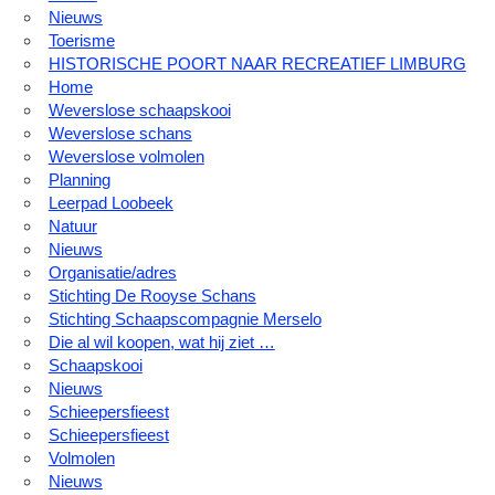
Nieuws
Toerisme
HISTORISCHE POORT NAAR RECREATIEF LIMBURG
Home
Weverslose schaapskooi
Weverslose schans
Weverslose volmolen
Planning
Leerpad Loobeek
Natuur
Nieuws
Organisatie/adres
Stichting De Rooyse Schans
Stichting Schaapscompagnie Merselo
Die al wil koopen, wat hij ziet …
Schaapskooi
Nieuws
Schieepersfieest
Schieepersfieest
Volmolen
Nieuws